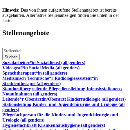
Hinweis:
Das von ihnen aufgerufene Stellenangebot ist bereits
ausgelaufen. Alternative Stellenanzeigen finden Sie unten in der
Liste.
Stellenangebote
Sozialarbeiter*in Sozialdienst (all genders)
Videograf*in Social Media (all genders)
Sprachtherapeut*in (all genders)
Medizinisch-Technische*r Radiologieassistent*in
Strahlentherapie (all genders)
Standortübergreifende Pflegedienstleitung Intensivstationen /
Notaufnahmen (all genders)
Leitende*r Oberärztin/Oberarzt Kinderradiologie (all genders)
Stationsleitung Kinder- und Jugendchirurgie und Urologie (all
genders)
Pflegefachperson für die Kinder- und Jugendchirurgie und
Urologie (all genders)
Hygienefachkraft Krankenhaushygiene (all genders)