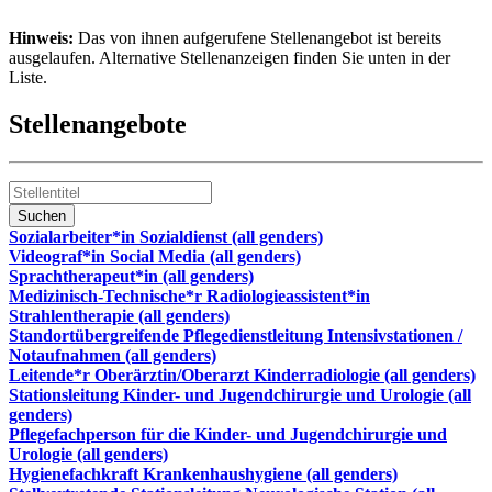
Hinweis:
Das von ihnen aufgerufene Stellenangebot ist bereits
ausgelaufen. Alternative Stellenanzeigen finden Sie unten in der
Liste.
Stellenangebote
Sozialarbeiter*in Sozialdienst (all genders)
Videograf*in Social Media (all genders)
Sprachtherapeut*in (all genders)
Medizinisch-Technische*r Radiologieassistent*in
Strahlentherapie (all genders)
Standortübergreifende Pflegedienstleitung Intensivstationen /
Notaufnahmen (all genders)
Leitende*r Oberärztin/Oberarzt Kinderradiologie (all genders)
Stationsleitung Kinder- und Jugendchirurgie und Urologie (all
genders)
Pflegefachperson für die Kinder- und Jugendchirurgie und
Urologie (all genders)
Hygienefachkraft Krankenhaushygiene (all genders)