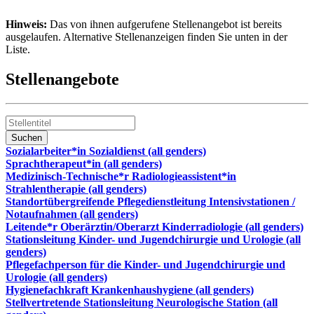
Hinweis:
Das von ihnen aufgerufene Stellenangebot ist bereits
ausgelaufen. Alternative Stellenanzeigen finden Sie unten in der
Liste.
Stellenangebote
Sozialarbeiter*in Sozialdienst (all genders)
Sprachtherapeut*in (all genders)
Medizinisch-Technische*r Radiologieassistent*in
Strahlentherapie (all genders)
Standortübergreifende Pflegedienstleitung Intensivstationen /
Notaufnahmen (all genders)
Leitende*r Oberärztin/Oberarzt Kinderradiologie (all genders)
Stationsleitung Kinder- und Jugendchirurgie und Urologie (all
genders)
Pflegefachperson für die Kinder- und Jugendchirurgie und
Urologie (all genders)
Hygienefachkraft Krankenhaushygiene (all genders)
Stellvertretende Stationsleitung Neurologische Station (all