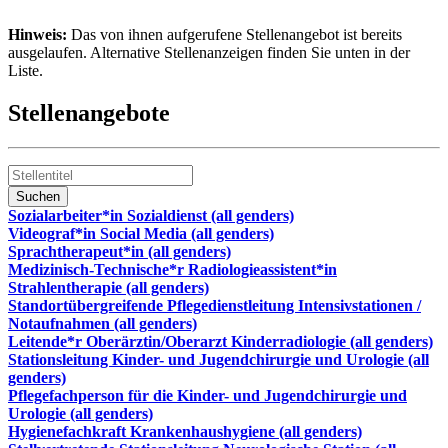
Hinweis:
Das von ihnen aufgerufene Stellenangebot ist bereits
ausgelaufen. Alternative Stellenanzeigen finden Sie unten in der
Liste.
Stellenangebote
Sozialarbeiter*in Sozialdienst (all genders)
Videograf*in Social Media (all genders)
Sprachtherapeut*in (all genders)
Medizinisch-Technische*r Radiologieassistent*in
Strahlentherapie (all genders)
Standortübergreifende Pflegedienstleitung Intensivstationen /
Notaufnahmen (all genders)
Leitende*r Oberärztin/Oberarzt Kinderradiologie (all genders)
Stationsleitung Kinder- und Jugendchirurgie und Urologie (all
genders)
Pflegefachperson für die Kinder- und Jugendchirurgie und
Urologie (all genders)
Hygienefachkraft Krankenhaushygiene (all genders)