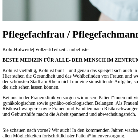
Pflegefachfrau / Pflegefachman
Köln-Holweide
|
Vollzeit/Teilzeit - unbefristet
BESTE MEDIZIN FÜR ALLE- DER MENSCH IM ZENTR
Köln ist vielfältig, Köln ist bunt – und genau das spiegelt sich auch i
Hier stehen die Gesundheit und das Wohlbefinden von Frauen und weib
der schönsten Stadt am Rhein nicht nur eine sinnstiftende Aufgabe, so
die sich sehen lassen können.
Bei uns in der Frauenklinik versorgen wir unsere Patient*innen mit v
gynäkologischen sowie gynäko-onkologischen Belangen. Als Frauenkl
Risikoschwangere sowie Frauen und Familien nach Risikoschwangersc
und Geburtshilfe macht die Arbeit spannend und abwechslungsreich.
Sie schauen nach vorne? Wir auch! In den kommenden Jahren wachse
allen Möglichkeiten fortschrittlichster Patient*innenversorgung.