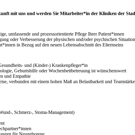
ukunft mit uns und werden Sie Mitarbeiter*in der Kliniken der Sta
dige, umfassende und prozessorientierte Pflege Ihrer Patient*innen
ung oder Verbesserung der physischen und/oder psychischen Situation
nt*innen in Bezug auf den neuen Lebensabschnitt des Elternseins
Gesundheits- und (Kinder-) Krankenpfleger*in
kologie, Geburtshilfe oder Wochenbettbetreuung ist wünschenswert
en und Empathie
sweise, verbunden mit einem hohen Maß an Belastbarkeit und Teamstärke
en, Wund-, Schmerz-, Stoma-Management)
ent
echpartner*innen
ulungen für Neugeborene