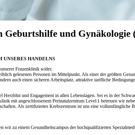
n Geburtshilfe und Gynäkologie (
UM UNSERES HANDELNS
n unserer Frauenklinik wider.
lich gelesenen Personen im Mittelpunkt. Als einer der größten Gesund
ndern auch einen sicheren Arbeitsplatz, attraktive tarifliche Bedingung
iel Herzblut und Engagement in allen Lebenslagen. Sei es in der Schwan
inik mit angeschlossenem Perinatalzentrum Level 1 betreuen wir neb
haften. Als zertifiziertes Krebszentrum ist uns eine vollumfängliche
n wir zu einem Gesundheitscampus der hochqualifizierten Spezialmed