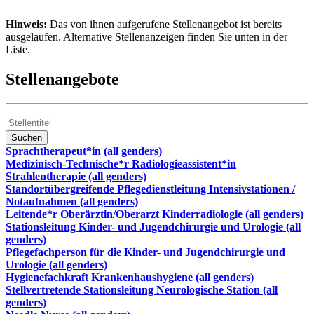
Hinweis:
Das von ihnen aufgerufene Stellenangebot ist bereits
ausgelaufen. Alternative Stellenanzeigen finden Sie unten in der
Liste.
Stellenangebote
Sprachtherapeut*in (all genders)
Medizinisch-Technische*r Radiologieassistent*in
Strahlentherapie (all genders)
Standortübergreifende Pflegedienstleitung Intensivstationen /
Notaufnahmen (all genders)
Leitende*r Oberärztin/Oberarzt Kinderradiologie (all genders)
Stationsleitung Kinder- und Jugendchirurgie und Urologie (all
genders)
Pflegefachperson für die Kinder- und Jugendchirurgie und
Urologie (all genders)
Hygienefachkraft Krankenhaushygiene (all genders)
Stellvertretende Stationsleitung Neurologische Station (all
genders)