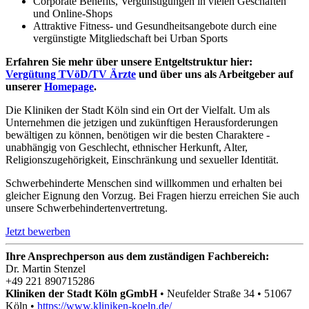
Corporate Benefits, Vergünstigungen in vielen Geschäften
und Online-Shops
Attraktive Fitness- und Gesundheitsangebote durch eine
vergünstigte Mitgliedschaft bei Urban Sports
Erfahren Sie mehr über unsere Entgeltstruktur hier:
Vergütung TVöD/TV Ärzte
und über uns als Arbeitgeber auf
unserer
Homepage
.
Die Kliniken der Stadt Köln sind ein Ort der Vielfalt. Um als
Unternehmen die jetzigen und zukünftigen Herausforderungen
bewältigen zu können, benötigen wir die besten Charaktere -
unabhängig von Geschlecht, ethnischer Herkunft, Alter,
Religionszugehörigkeit, Einschränkung und sexueller Identität.
Schwerbehinderte Menschen sind willkommen und erhalten bei
gleicher Eignung den Vorzug. Bei Fragen hierzu erreichen Sie auch
unsere Schwerbehindertenvertretung.
Jetzt bewerben
Ihre Ansprechperson aus dem zuständigen Fachbereich:
Dr. Martin Stenzel
+49 221 890715286
Kliniken der Stadt Köln gGmbH
•
Neufelder Straße 34
•
51067
Köln
•
https://www.kliniken-koeln.de/